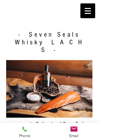
- Seven Seals
Whisky L A C H
S -
ganz neu im Sortiment - mit Seven Seals
Whisky - Port Wood Finish
Phone
Email