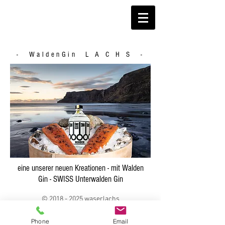
- WaldenGin L A C H S -
eine unserer neuen Kreationen - mit Walden
Gin - SWISS Unterwalden Gin
​​©
2018 - 2025
waserlachs
Phone
Email