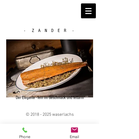
- Z A N D E R -
Der Elegante - fein im Geschmack und fettarm
​​©
2018 - 2025
waserlachs
Phone
Email